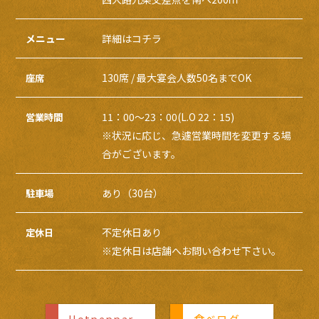
メニュー
詳細は
コチラ
130席 / 最大宴会人数50名までOK
座席
11：00～23：00
(L.O 22：15)
営業時間
※状況に応じ、急遽営業時間を変更する場
合がございます。
あり（30台）
駐車場
不定休日あり
定休日
※定休日は店舗へお問い合わせ下さい。
Hotpeppar
食べログ