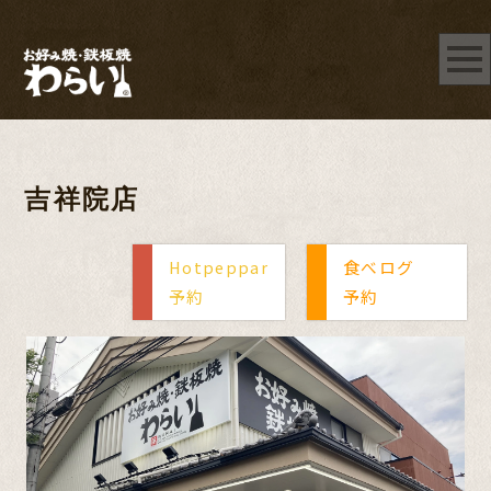
吉祥院店
Hotpeppar
食べログ
予約
予約