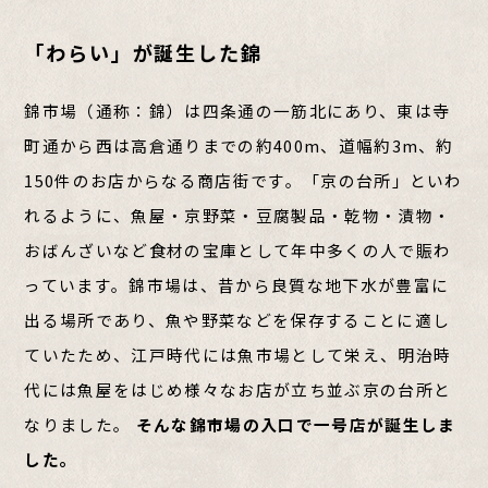
「わらい」が誕生した錦
錦市場（通称：錦）は四条通の一筋北にあり、東は寺
町通から西は高倉通りまでの約400m、道幅約3m、約
150件のお店からなる商店街です。「京の台所」といわ
れるように、魚屋・京野菜・豆腐製品・乾物・漬物・
おばんざいなど食材の宝庫として年中多くの人で賑わ
っています。錦市場は、昔から良質な地下水が豊富に
出る場所であり、魚や野菜などを保存することに適し
ていたため、江戸時代には魚市場として栄え、明治時
代には魚屋をはじめ様々なお店が立ち並ぶ京の台所と
なりました。
そんな錦市場の入口で一号店が誕生しま
した。